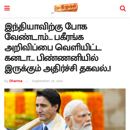
இந்தியாவிற்கு போக
வேண்டாம்… பகீரங்க
அறிவிப்பை வெளியிட்ட
கனடா… பிண்ணனியில்
இருக்கும் அதிர்ச்சி தகவல்..!
by
Dharma
September 20, 2023