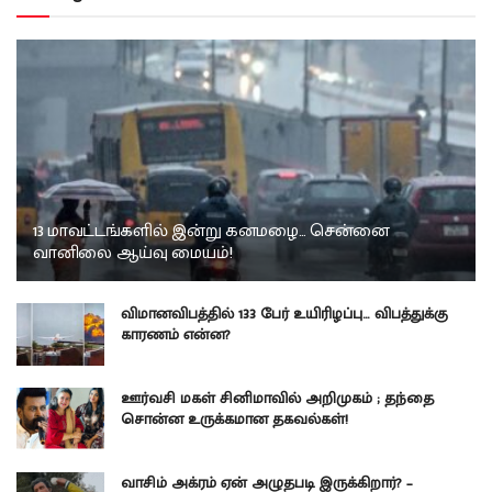
13 மாவட்டங்களில் இன்று கனமழை… சென்னை
வானிலை ஆய்வு மையம்!
விமானவிபத்தில் 133 பேர் உயிரிழப்பு… விபத்துக்கு
காரணம் என்ன?
ஊர்வசி மகள் சினிமாவில் அறிமுகம் ; தந்தை
சொன்ன உருக்கமான தகவல்கள்!
வாசிம் அக்ரம் ஏன் அழுதபடி இருக்கிறார்? –